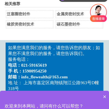
相关推荐
泛塞圈密封件
金属类密封技术
​橡胶类密封技术
碳石墨密封件
如果您满意我们的服务，请您告诉您的朋友；如
果您不满意我们的服务，请您告诉我们。
服务电话：
电话：021-59165619
手 机：15900954250
邮箱：info_flowealth@163.com
地 址： 上海市嘉定区南翔镇翔江公路963号D幢
318号
×
欢迎来到本网站，请问有什么可以帮您？
Copyright ©福唯斯流体设备（上海）有限公司
版权所有