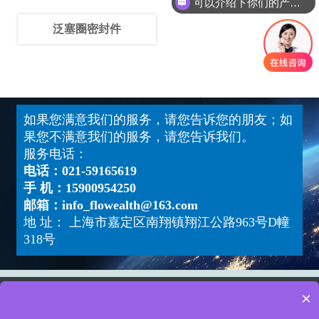
可以介绍下你们的产品么
泛塞圈密封件
如果您满意我们的服务，请您告诉您的朋友；如
果您不满意我们的服务，请您告诉我们。
服务电话：
电话：021-59165619
手 机：15900954250
邮箱：info_flowealth@163.com
地 址： 上海市嘉定区南翔镇翔江公路963号D幢
318号
×
Copyright ©福唯斯流体设备（上海）有限公司
版权所有