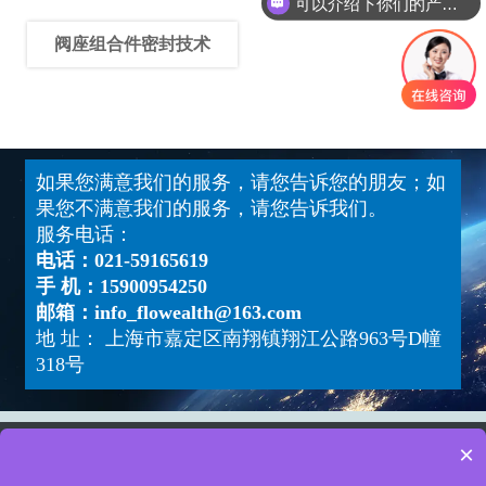
可以介绍下你们的产品么
阀座组合件密封技术
如果您满意我们的服务，请您告诉您的朋友；如
果您不满意我们的服务，请您告诉我们。
服务电话：
电话：021-59165619
手 机：15900954250
邮箱：info_flowealth@163.com
地 址： 上海市嘉定区南翔镇翔江公路963号D幢
318号
×
Copyright ©福唯斯流体设备（上海）有限公司
版权所有